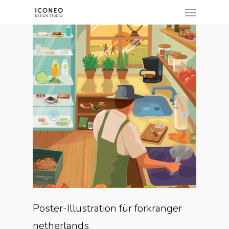
Menu
Skip
to
main
content
Poster-Illustration für forkranger
netherlands