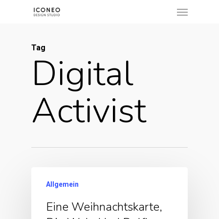
Menu
Skip
to
main
Tag
content
Digital
Activist
Allgemein
Eine Weihnachtskarte,