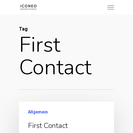
Menu
Skip
to
main
Tag
content
First
Contact
Allgemein
First Contact