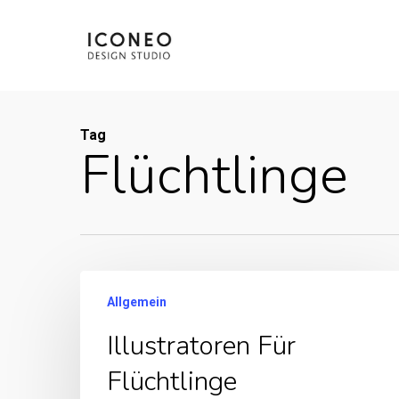
Skip
to
main
content
Tag
Flüchtlinge
Allgemein
Illustratoren Für
Flüchtlinge