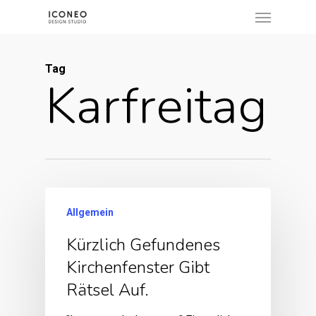
Menu
Skip
to
main
Tag
content
Karfreitag
Allgemein
Kürzlich Gefundenes
Kirchenfenster Gibt
Rätsel Auf.