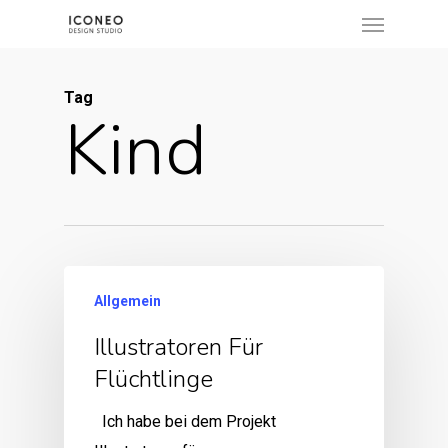
Menu
Skip
to
main
Tag
content
Kind
Allgemein
Illustratoren Für
Flüchtlinge
Ich habe bei dem Projekt