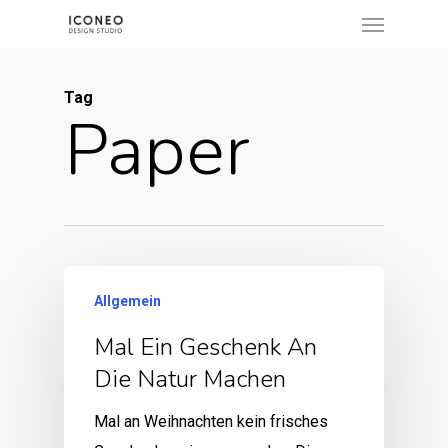
Menu
Skip
to
main
Tag
content
Paper
Allgemein
Mal Ein Geschenk An
Die Natur Machen
Mal an Weihnachten kein frisches