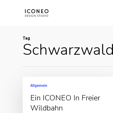
Skip
to
main
content
Tag
Schwarzwal
Allgemein
Ein ICONEO In Freier
Wildbahn