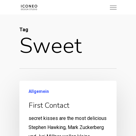
Menu
Skip
to
main
Tag
content
Sweet
Allgemein
First Contact
secret kisses are the most delicious
Stephen Hawking, Mark Zuckerberg