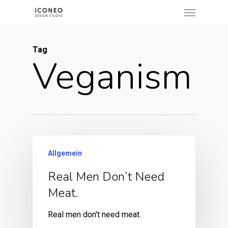
Menu
Skip
to
main
Tag
content
Veganism
Allgemein
Real Men Don’t Need
Meat.
Real men don't need meat.