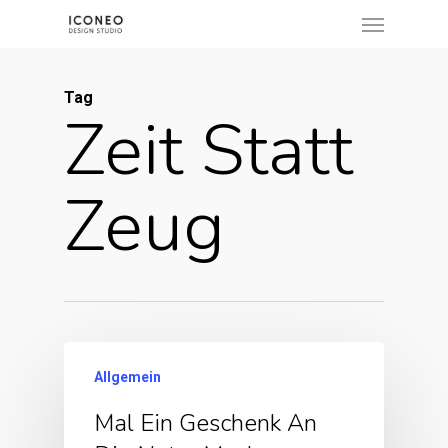
Menu
Skip
to
main
Tag
content
Zeit Statt
Zeug
Allgemein
Mal Ein Geschenk An