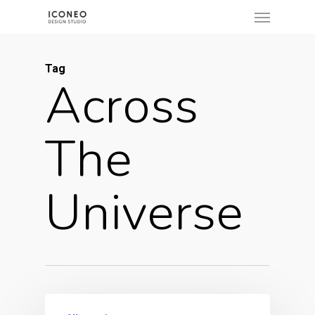
Menu
Skip
to
main
Tag
content
Across
The
Universe