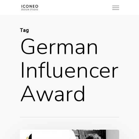
Menu
Skip
to
main
Tag
content
German
Influencer
Award